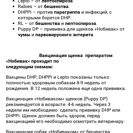
Lepto – от
лептоспироза
.
Rabies – от
бешенства
.
DHPPi – против
парагриппа
и инфекций, с
которыми борется DHP.
RL – от
бешенства
и
лептоспироза
.
Puppy DP – прививка для щенков «Нобивак» от
чумы
и
парвовирусного энтерита
.
Вакцинация щенка препаратом
«Нобивак» проходит по
следующим
схемам:
Вакцины DHP, DHPPi и Lepto показаны только
полностью здоровым собакам 8-9 недель от
рождения. В 12 недель положена еще одна прививка.
Вакцинация «Нобиваком» щенков (Puppy DP)
рекомендуется в возрасте 4-6 недель. Через 3
недели им необходимо сделать прививку DHP или
DHPPi. Щенок должен быть здоров, перед
вакцинацией его необходимо осмотреть ветеринару.
Вакцинация собак «Нобиваком» от бешенства