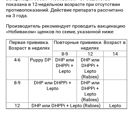
показана в 12-недельном возрасте при отсутствии
противопоказаний. Действие препарата рассчитано
на 3 года.
Производитель рекомендует проводить вакцинацию
«Нобиваком» щенков по схеме, указанной ниже:
Первая прививка.
Повторные прививки. Возраст в
Возраст в неделях
неделях
8-9
12
14
4-6
Puppy DP
DHP или
DHP или
DHPPi +
DHPPi +
Lepto
Lepto
(Rabies)
8-9
DHP или DHPPi +
DHP или
Lepto
DHPPi +
Lepto
(Rabies)
12
DHP или DHPPi + Lepto (Rabies)
Lepto